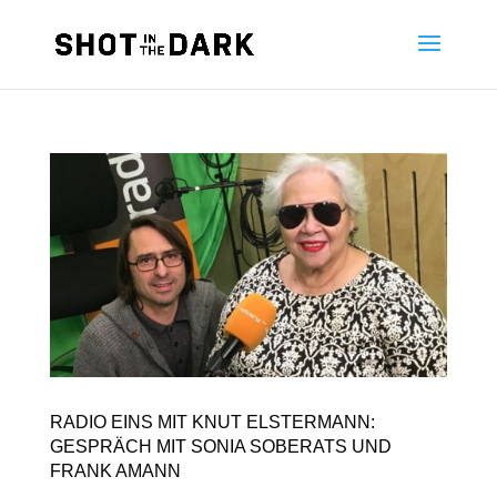
Zum
Direkt
Direkt
Inhalt
zur
zur
springen
Navigation
Zusammenfassung
RADIO EINS MIT KNUT ELSTERMANN:
GESPRÄCH MIT SONIA SOBERATS UND
FRANK AMANN